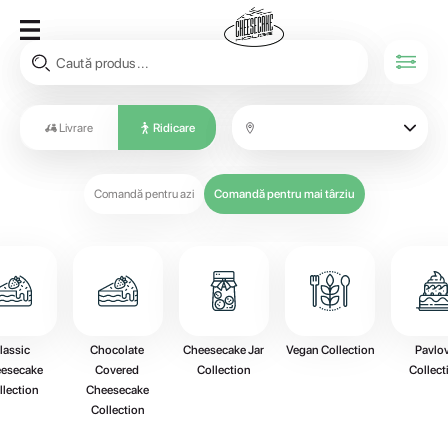
Livrare
Ridicare
Comandă pentru azi
Comandă pentru mai târziu
lassic 
Chocolate 
Cheesecake Jar 
Vegan Collection
Pavlov
esecake 
Covered 
Collection
Collect
llection
Cheesecake 
Collection