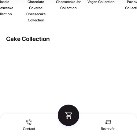
lassic 
Chocolate 
Cheesecake Jar 
Vegan Collection
Pavlov
esecake 
Covered 
Collection
Collect
llection
Cheesecake 
Collection
Cake Collection
Contact
Rezervări